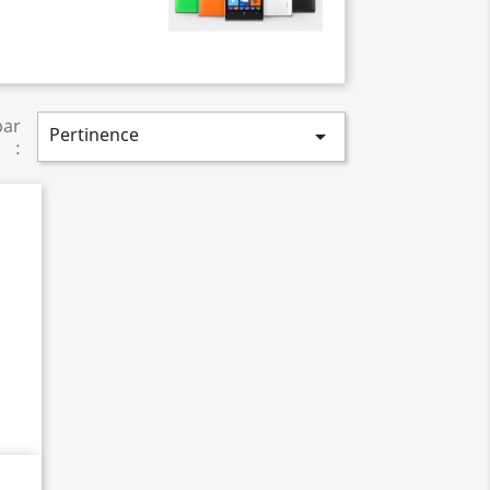
par
Pertinence

: