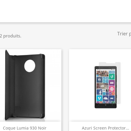
Trier 
 2 produits.
Aperçu rapide
Aperçu rapide


Coque Lumia 930 Noir
Azuri Screen Protector...